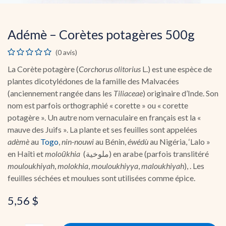
Adémè – Corètes potagères 500g
(0 avis)
La Corète potagère (
Corchorus olitorius
L.) est une espèce de
plantes dicotylédones de la famille des Malvacées
(anciennement rangée dans les
Tiliaceae
) originaire d’Inde. Son
nom est parfois orthographié « corette » ou « corette
potagère ». Un autre nom vernaculaire en français est la «
mauve des Juifs ». La plante et ses feuilles sont appelées
adèmè
au
Togo
,
nin-nouwi
au Bénin,
éwédù
au Nigéria, ‘Lalo »
en Haîti et
moloūkhia
(ملوخية) en arabe (parfois translitéré
mouloukhiyah
,
molokhia
,
mouloukhiyya
,
maloukhiyah
), . Les
feuilles séchées et moulues sont utilisées comme épice.
5,56
$