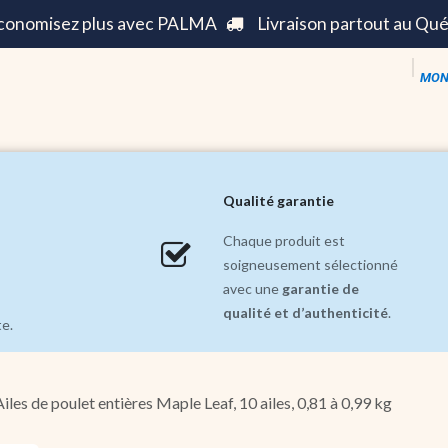
économisez plus avec PALMA
Livraison partout au Qu
MON
s ||
Mode ||
Maison et Décoration ||
Soldes inc
Qualité garantie
Chaque produit est
soigneusement sélectionné
avec une
garantie de
qualité et d’authenticité
.
te.
Ailes de poulet entières Maple Leaf, 10 ailes, 0,81 à 0,99 kg