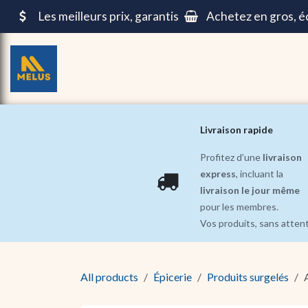
Se rendre au contenu
Les meilleurs prix, garantis
Achetez en gros, 
Épicerie
Repas pré-cuisinés ||
Beauté et Soin
Livraison rapide
Profitez d’une
livraison
express
, incluant la
livraison le jour même
pour les membres.
Vos produits, sans atten
All products
Épicerie
Produits surgelés