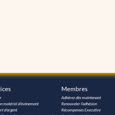
ices
Membres
r
Adhérez dès maintenant
on matériel d’événement
Renouveler l'adhésion
rt d'argent
Récompenses Executive