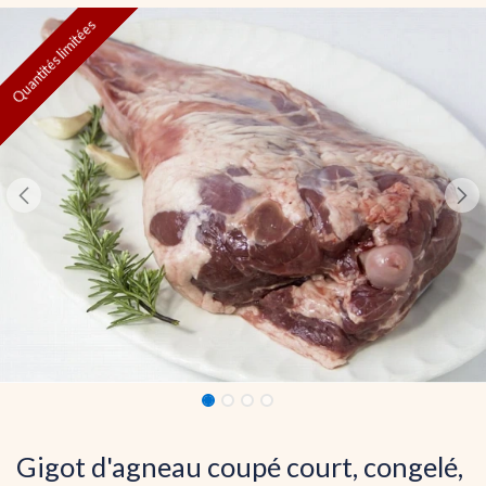
Quantités limitées
Quantités limitées
Gigot d'agneau coupé court, congelé,