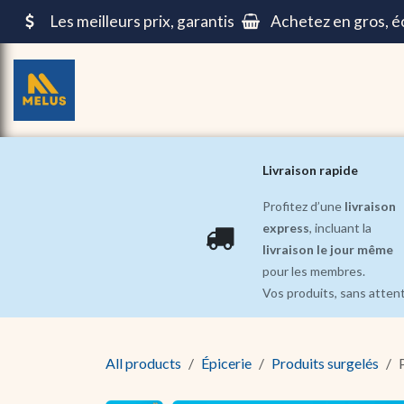
Se rendre au contenu
Les meilleurs prix, garantis
Achetez en gros, 
Épicerie
Repas pré-cuisinés ||
Beauté et Soin
Livraison rapide
Profitez d’une
livraison
express
, incluant la
livraison le jour même
pour les membres.
Vos produits, sans atten
All products
Épicerie
Produits surgelés