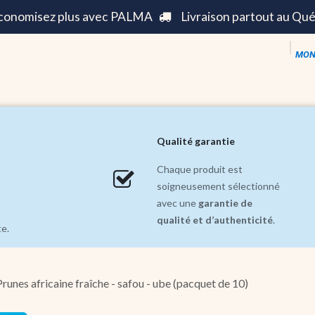
économisez plus avec PALMA
Livraison partout au Qu
MON
s ||
Mode ||
Maison et Décoration ||
Soldes inc
Qualité garantie
Chaque produit est
soigneusement sélectionné
avec une
garantie de
qualité et d’authenticité
.
te.
Prunes africaine fraîche - safou - ube (pacquet de 10)