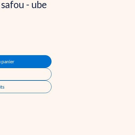
 safou - ube
 panier
its