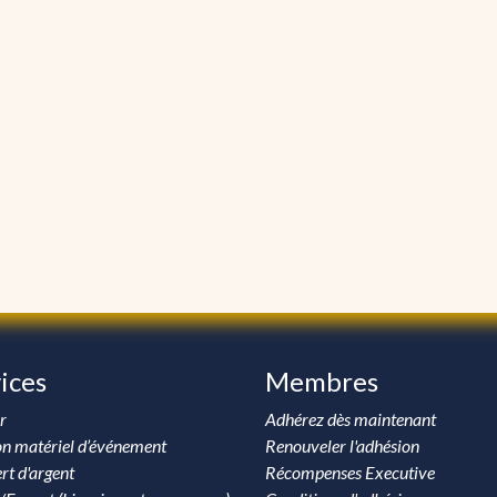
ices
Membres
r
Adhérez dès maintenant
on matériel d’événement
Renouveler l'adhésion
rt d'argent
Récompenses Executive