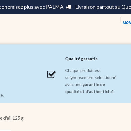
économisez plus avec PALMA
Livraison partout au Qu
MON
s ||
Mode ||
Maison et Décoration ||
Soldes inc
Qualité garantie
Chaque produit est
soigneusement sélectionné
avec une
garantie de
qualité et d’authenticité
.
te.
e d'ail 125 g