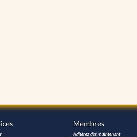
ices
Membres
r
Adhérez dès maintenant