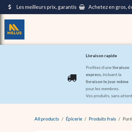
Se rendre au contenu
Les meilleurs prix, garantis
Achetez en gros, 
Épicerie
Repas pré-cuisinés ||
Beauté et Soin
Livraison rapide
Profitez d’une
livraison
express
, incluant la
livraison le jour même
pour les membres.
Vos produits, sans atten
All products
Épicerie
Produits frais
Puré