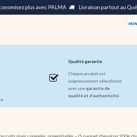
économisez plus avec PALMA
Livraison partout au Qu
MON
s ||
Mode ||
Maison et Décoration ||
Soldes inc
Qualité garantie
Chaque produit est
soigneusement sélectionné
avec une
garantie de
qualité et d’authenticité
.
te.
n cuits mais congelés, préemballés – (5 paquet d'environ 200g