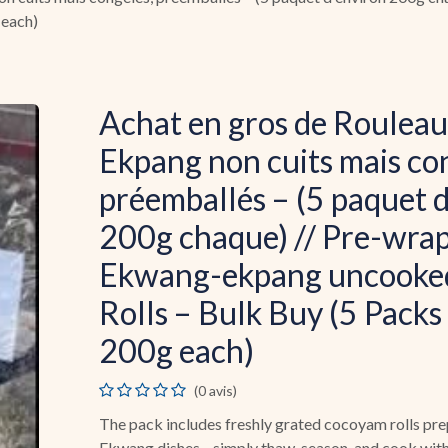
 each)
Achat en gros de Roulea
Ekpang non cuits mais co
préemballés – (5 paquet 
200g chaque) // Pre-wra
Ekwang-ekpang uncooked
Rolls – Bulk Buy (5 Packs
200g each)
(0 avis)
The pack includes freshly grated cocoyam rolls pre
Ekwang dishes—simply thaw, season, and cook with 