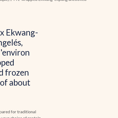
ux Ekwang-
ngelés,
d'environ
pped
 frozen
 of about
pared for traditional
your choice of protein