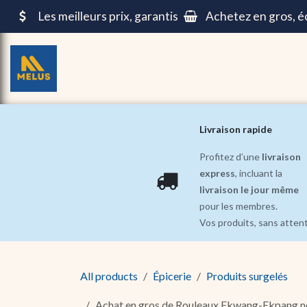
Se rendre au contenu
Les meilleurs prix, garantis
Achetez en gros, 
Épicerie
Repas pré-cuisinés ||
Beauté et Soin
Livraison rapide
Profitez d’une
livraison
express
, incluant la
livraison le jour même
pour les membres.
Vos produits, sans atten
All products
Épicerie
Produits surgelés
Achat en gros de Rouleaux Ekwang-Ekpang no