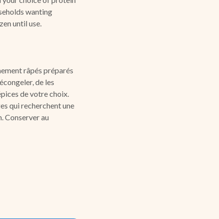
useholds wanting
en until use.
hement râpés préparés
décongeler, de les
épices de votre choix.
ages qui recherchent une
n. Conserver au