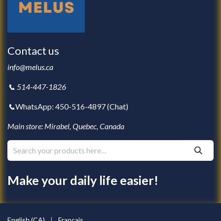
Contact us
info@melus.ca
📞 514-447-1826
📞
WhatsApp: 450-516-4897 (
Chat
)
Main store: Mirabel, Quebec, Canada
Make your daily life easier!
English (CA)
|
Français