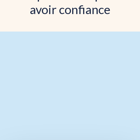
avoir confiance
Les pains et beignets
les plus aimés de nos
clients.
Ajouter au panier