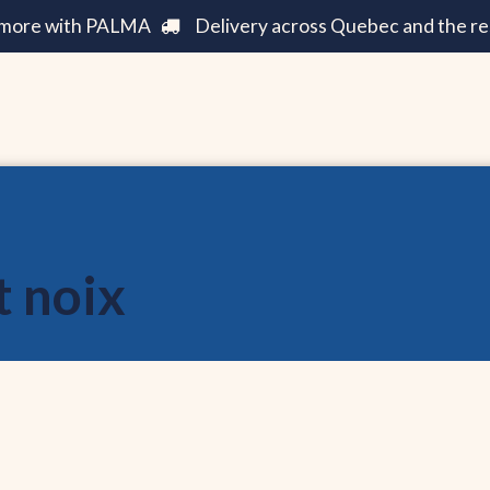
e more with PALMA
Delivery across Quebec and the re
Care ||
Fashion ||
Home and Decoration ||
Incre
t noix