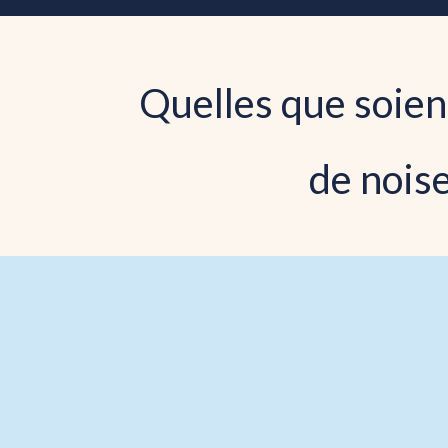
Quelles que soien
de noise
Une qualité supérieure en laquell
Les incon
du garde-m