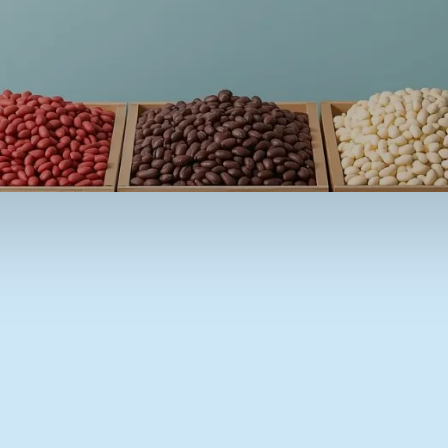
lein sans casser
us pouvez avoir confiance