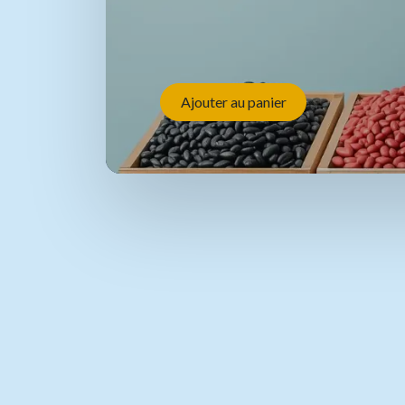
Ajouter au panier
Faites le p
la tirelire.
Une qualité supérieure en laquelle vo