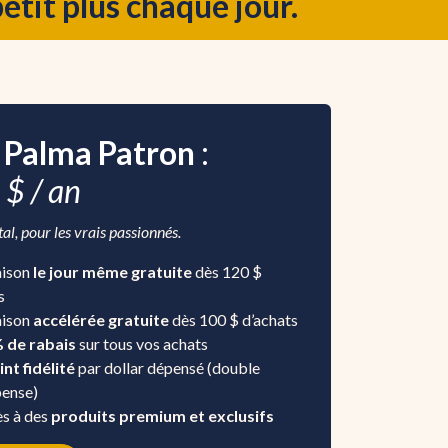
tit plus chaque jour.
 Palma Patron
:
$ / an
tal, pour les vrais passionnés.
aison
le jour même gratuite
dès 120 $
s
aison
accélérée gratuite
dès 100 $ d’achats
 de rabais
sur tous vos achats
int fidélité
par dollar dépensé (double
ense)
s à des
produits premium et exclusifs