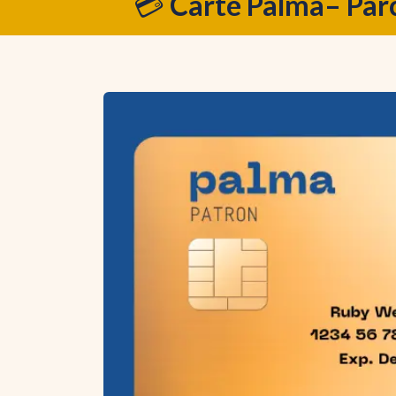
💳
Carte Palma– Parc