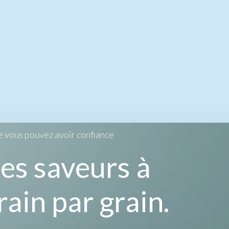
e vous pouvez avoir confiance
es saveurs à
rain par grain.