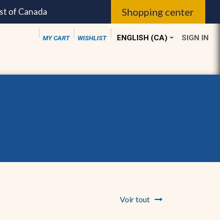
Shopping center
st of Canada
ENGLISH (CA)
SIGN IN
MY CART
WISHLIST
dible sales ||
Palma Members ||
Community Serv
Voir tout