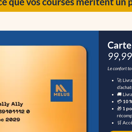
e que vos courses méritent un pe
Carte
99,99 
Le confort to
🚀 Livr
d’achat
🚚 Livr
💳
10 %
🎁
1 po
récomp
🛒 Accè